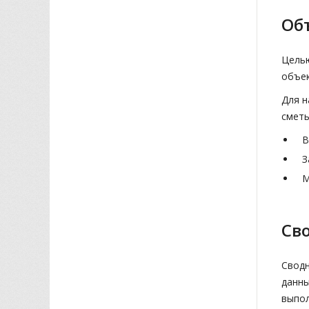
Об
Целью
объек
Для н
сметы
В
З
М
Св
Сводн
данны
выпол