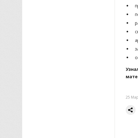
п
п
р
с
а
з
о
Узна
мате
25 Мар