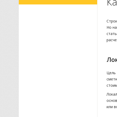
Ка
Строи
Но на
стать
расче
Ло
Цель 
сметн
стоим
Локал
основ
или в