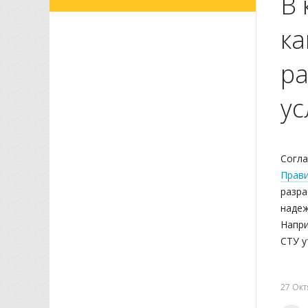
В 
ка
ра
ус
Согла
Прави
разра
надеж
Напри
СТУ 
27 Окт