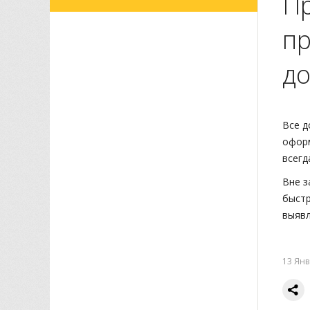
Пр
пр
до
Все д
оформ
всегд
Вне з
быстр
выявл
13 Янв