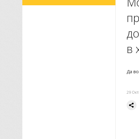
Мо
пр
до
в 
Да во
29 Окт